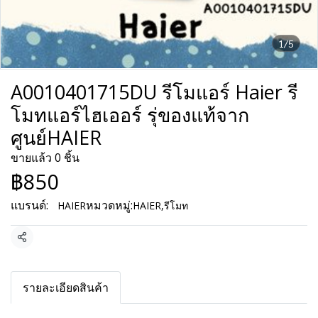
1/5
A0010401715DU รีโมแอร์ Haier รี
โมทแอร์ไฮเออร์ รุ่ของแท้จาก
ศูนย์HAIER
ขายแล้ว 0 ชิ้น
฿850
แบรนด์:
หมวดหมู่:
HAIER
HAIER
,
รีโมท
แชร์
รายละเอียดสินค้า