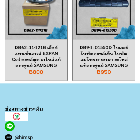
DB62-11421B เอ็กซ์
DB94-01550D โบเวอร์
แพนชั่นวาวล์ EXPAN
ใบพัดคอยล์เย็น ใบพัด
Coil คอยล์ดูด อะไหล่แท้
ลมโพรงกระรอก อะไหล่
จากศูนย์ SAMSUNG
แท้จากศูนย์ SAMSUNG
฿800
฿950
ช่องทางชำระเงิน
@himsp