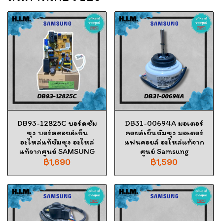
DB93-12825C บอร์ดซัม
DB31-00694A มอเตอร์
ซุง บอร์ดคอยล์เย็น
คอยล์เย็นซัมซุง มอเตอร์
อะไหล่แท้ซัมซุง อะไหล่
แฟนคอยล์ อะไหล่แท้จาก
แท้จากศูนย์ SAMSUNG
ศูนย์ Samsung
฿1,690
฿1,590