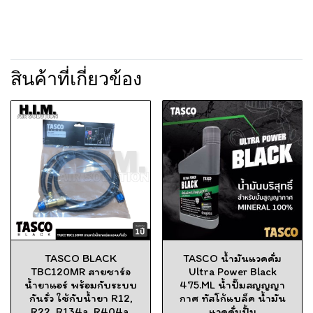
สินค้าที่เกี่ยวข้อง
TASCO BLACK
TASCO น้ำมันแวคคั่ม
TBC120MR สายชาร์จ
Ultra Power Black
น้ำยาแอร์ พร้อมกับระบบ
475.ML น้ำปั๊มสญญญา
กันรั่ว ใช้กับน้ำยา R12,
กาศ ทัสโก้แบล็ค น้ำมัน
R22, R134a, R404a,
แวคคั่มปั้ม