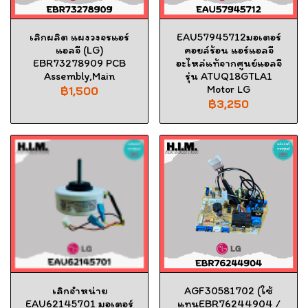
เลิกผลิต แผงวงจรแอร์
EAU57945712มอเตอร์
แอลจี (LG)
คอยล์ร้อน แอร์แอลจี
EBR73278909 PCB
อะไหล่แท้จากศูนย์แอลจี
Assembly,Main
รุ่น ATUQ18GTLA1
Motor LG
฿1,500
฿3,250
เลิกจำหน่าย
AGF30581702 (ใช้
EAU62145701 มอเตอร์
แทนEBR76244904 /