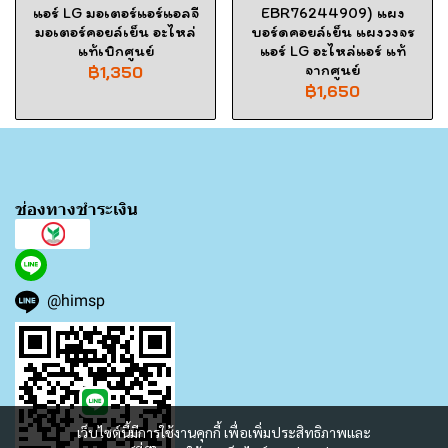
แอร์ LG มอเตอร์แอร์แอลจี
EBR76244909) แผง
มอเตอร์คอยล์เย็น อะไหล่
บอร์ดคอยล์เย็น แผงวงจร
แท้เบิกศูนย์
แอร์ LG อะไหล่แอร์ แท้
จากศูนย์
฿1,350
฿1,650
ช่องทางชำระเงิน
@himsp
เว็บไซต์นี้มีการใช้งานคุกกี้ เพื่อเพิ่มประสิทธิภาพและ