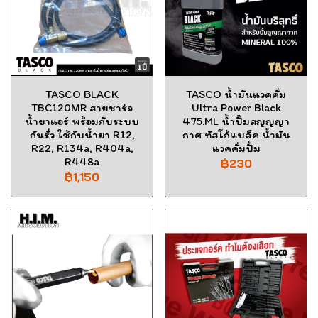
TASCO BLACK
TASCO น้ำมันแวคคั่ม
TBC120MR สายชาร์จ
Ultra Power Black
น้ำยาแอร์ พร้อมกับระบบ
475.ML น้ำปั๊มสญญญา
กันรั่ว ใช้กับน้ำยา R12,
กาศ ทัสโก้แบล็ค น้ำมัน
R22, R134a, R404a,
แวคคั่มปั้ม
R448a
฿230
฿1,150