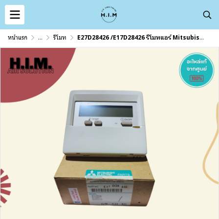
หน้าแรก
...
รีโมท
E27D28426 /E17D28426 รีโมทแอร์ Mitsubishi Electric รีโมทแอร์มิตซูบิชิ (PAR-21MAA) รุ่น PCY รีโมทแอร์ ของแท้ศูนย์