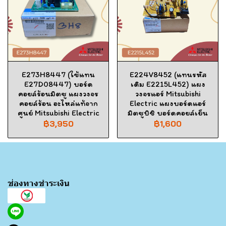
E273H8447 (ใช้แทน
E224V8452 (แทนรหัส
E27D08447) บอร์ด
เดิม E2215L452) แผง
คอยล์ร้อนมิตซู แผงวงจร
วงจรแอร์ Mitsubishi
คอยล์ร้อน อะไหล่แท้จาก
Electric แผงบอร์ดแอร์
ศูนย์ Mitsubishi Electric
มิตซูบิชิ บอร์ดคอยล์เย็น
฿3,950
฿1,600
ช่องทางชำระเงิน