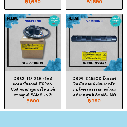
฿1,690
฿1,590
DB62-11421B เอ็กซ์
DB94-01550D โบเวอร์
แพนชั่นวาวล์ EXPAN
ใบพัดคอยล์เย็น ใบพัด
Coil คอยล์ดูด อะไหล่แท้
ลมโพรงกระรอก อะไหล่
จากศูนย์ SAMSUNG
แท้จากศูนย์ SAMSUNG
฿800
฿950