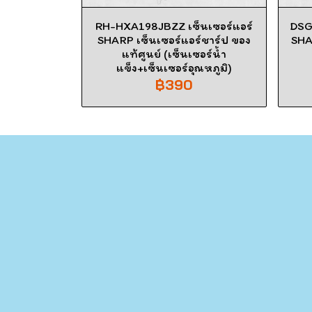
RH-HXA198JBZZ เซ็นเซอร์แอร์
DSG
SHARP เซ็นเซอร์แอร์ชาร์ป ของ
SHA
แท้ศูนย์ (เซ็นเซอร์น้ำ
แข็ง+เซ็นเซอร์อุณหภูมิ)
฿390