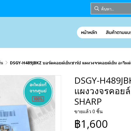
หน้าหลัก
สินค้าตามแบ
็น
DSGY-H489JBKZ บอร์ดคอยล์เย็นชาร์ป แผงวงจรคอยล์เย็น อะไหล่
DSGY-H489JBK
แผงวงจรคอยล์เ
SHARP
ขายแล้ว 0 ชิ้น
฿1,600