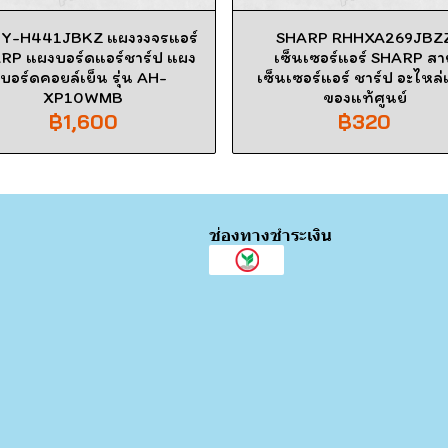
Y-H441JBKZ แผงวงจรแอร์
SHARP RHHXA269JBZ
RP แผงบอร์ดแอร์ชาร์ป แผง
เซ็นเซอร์แอร์ SHARP สา
บอร์ดคอยล์เย็น รุ่น AH-
เซ็นเซอร์แอร์ ชาร์ป อะไหล่
XP10WMB
ของแท้ศูนย์
฿1,600
฿320
ช่องทางชำระเงิน