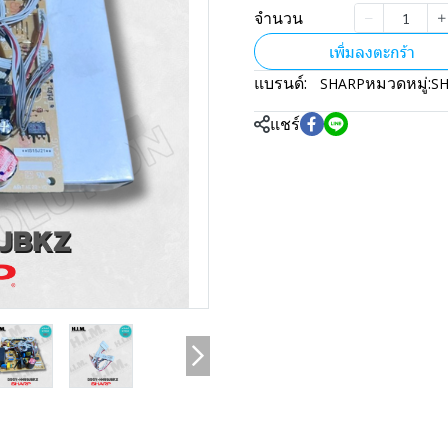
จำนวน
เพิ่มลงตะกร้า
แบรนด์:
หมวดหมู่:
SHARP
S
แชร์