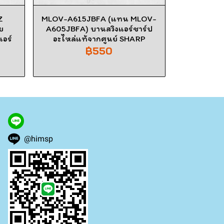
Z
MLOV-A615JBFA (แทน MLOV-
ย
A605JBFA) บานสวิงแอร์ชาร์ป
แอร์
อะไหล่แท้จากศูนย์ SHARP
฿550
@himsp