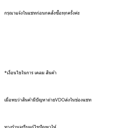
กรุณาแจ้งในแชทก่อนกดสั่งซื้อทุกครั้งค่ะ
*เงื่อนไขในการ เคลม สินค้า
เมื่อพบว่าสินค้ามีปัญหาถ่ายVDOส่งในช่องแชท
ทางร้านจะรีบแก้ไขปัญหาให้