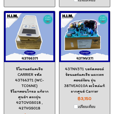
รีโมทแอร์แคเรีย
43TNV371 บอร์ดคอยล์
CARRIER รหัส
ร้อนแอร์แคเรีย แผงวจร
43T66371 (WC-
คอยล์ร้อน รุ่น
TC06NE)
38TVEA010A อะไหล่แท้
รีโมทคอนโทรล แท้จาก
จากศูนย์ Carrier
ศูนย์ฯ ตรงรุ่น
฿3,150
42TOVGS018 ,
เปรียบเทียบ
42TVGS018