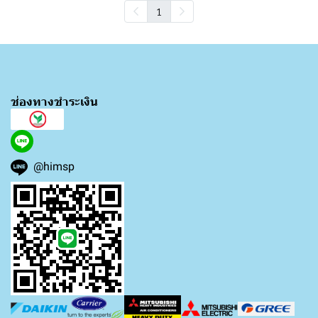
1
ช่องทางชำระเงิน
@himsp