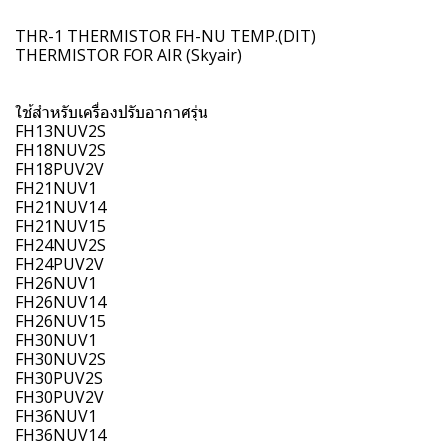
THR-1 THERMISTOR FH-NU TEMP.(DIT)
THERMISTOR FOR AIR (Skyair)
ใช้สำหรับเครื่องปรับอากาศรุ่น
FH13NUV2S
FH18NUV2S
FH18PUV2V
FH21NUV1
FH21NUV14
FH21NUV15
FH24NUV2S
FH24PUV2V
FH26NUV1
FH26NUV14
FH26NUV15
FH30NUV1
FH30NUV2S
FH30PUV2S
FH30PUV2V
FH36NUV1
FH36NUV14