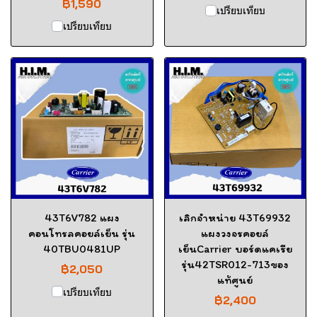
฿1,590
เปรียบเทียบ
เปรียบเทียบ
43T6V782 แผง
เลิกจำหน่าย 43T69932
คอนโทรลคอยล์เย็น รุ่น
แผงวงจรคอยล์
40TBU0481UP
เย็นCarrier บอร์ดแคเรีย
รุ่น42TSR012-713ของ
฿2,050
แท้ศูนย์
เปรียบเทียบ
฿2,400