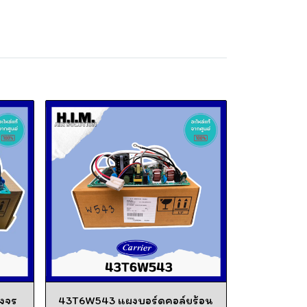
งจร
43T6W543 แผงบอร์ดคอล์ยร้อน