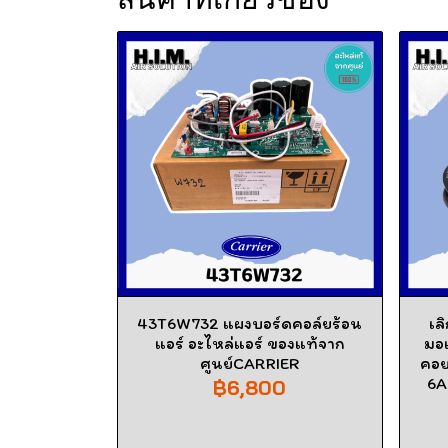
43T6W732 แผงบอร์ดคอล์ยร้อน
เล
แอร์ อะไหล่แอร์ ของแท้จาก
มอเ
ศูนย์CARRIER
คอย
6A
฿6,800