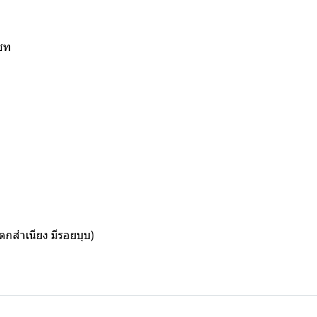
แชท
ำตกสำเนียง มีรอยบุบ)