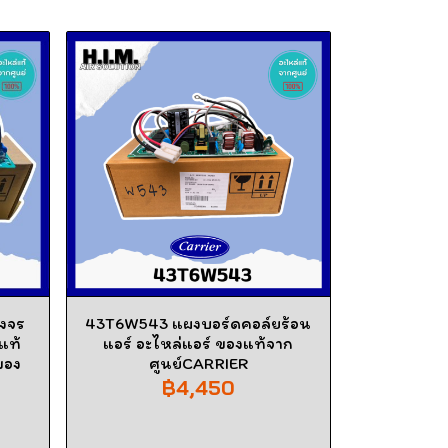
งจร
43T6W543 แผงบอร์ดคอล์ยร้อน
แท้
แอร์ อะไหล่แอร์ ของแท้จาก
ของ
ศูนย์CARRIER
฿4,450