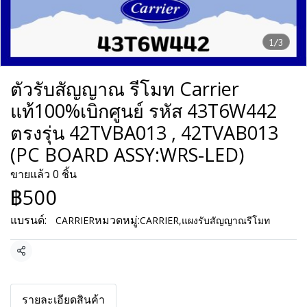
1/3
ตัวรับสัญญาณ รีโมท Carrier
แท้100%เบิกศูนย์ รหัส 43T6W442
ตรงรุ่น 42TVBA013 , 42TVAB013
(PC BOARD ASSY:WRS-LED)
ขายแล้ว 0 ชิ้น
฿500
แบรนด์:
หมวดหมู่:
CARRIER
CARRIER
,
แผงรับสัญญาณรีโมท
แชร์
รายละเอียดสินค้า