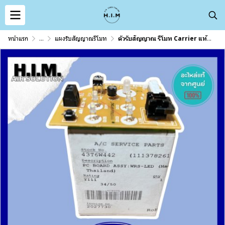
หน้าแรก
...
แผงรับสัญญาณรีโมท
ตัวรับสัญญาณ รีโมท Carrier แท้100%เบิกศูนย์ รหัส 43T6W442 ตรงรุ่น 42TVBA013 , 42TVAB013 (PC BOARD ASSY:WRS-LED)