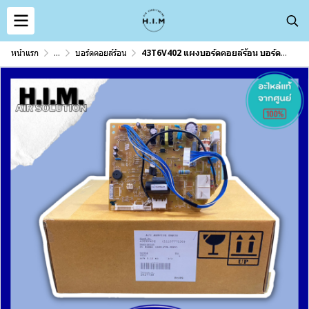
หน้าแรก
...
บอร์ดคอยล์ร้อน
43T6V402 แผงบอร์ดคอยล์ร้อน บอร์ดแอร์แคเรีย อะไหล่แอร์ อะไหล่แท้จากศูนย์ Carrier